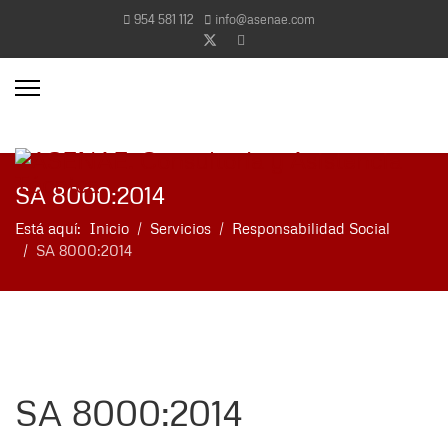
954 581 112
info@asenae.com
more characters for results.
SA 8000:2014
Está aquí:
Inicio
Servicios
Responsabilidad Social
SA 8000:2014
SA 8000:2014